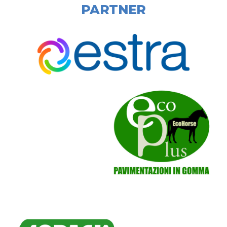
PARTNER
Localita' Gentile, 49, 52100 San Zeno AR