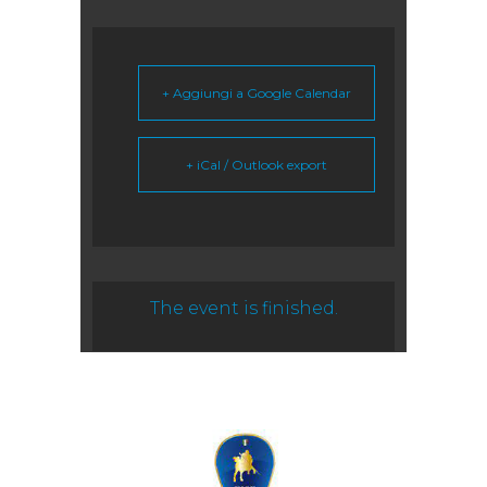
+ Aggiungi a Google Calendar
+ iCal / Outlook export
The event is finished.