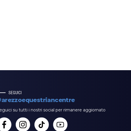
SEGUICI
#arezzoequestriancentre
eguici su tutti i nostri social per rimanere aggiornato