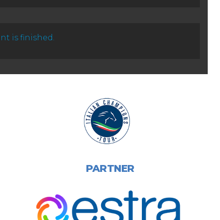
nt is finished.
LA NOSTRA SEDE
PARTNER
Localita' Gentile, 49, 52100 San Zeno AR