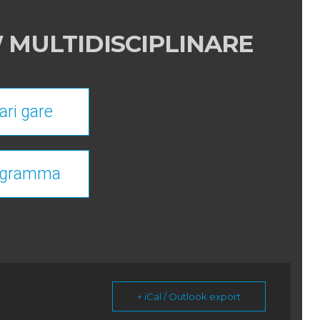
MULTIDISCIPLINARE
ari gare
ogramma
+ iCal / Outlook export