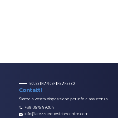
EQUESTRIAN CENTRE AREZZO
Contatti
Siamo a vostra disposizione per info e assistenza
+39 0575 99204
info@arezzoequestriancentre.com