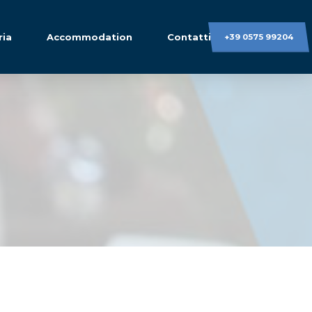
ria
Accommodation
Contatti
+39 0575 99204