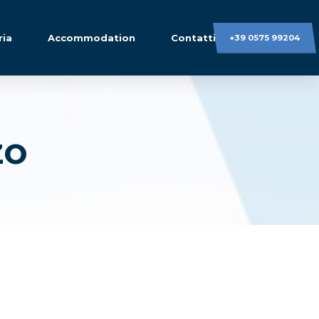
ria
Accommodation
Contatti
+39 0575 99204
ZO