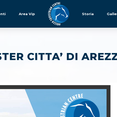
nti
Area Vip
Storia
Galle
STER CITTA’ DI AREZ