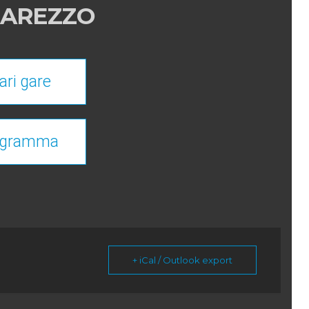
I AREZZO
ari gare
ogramma
+ iCal / Outlook export