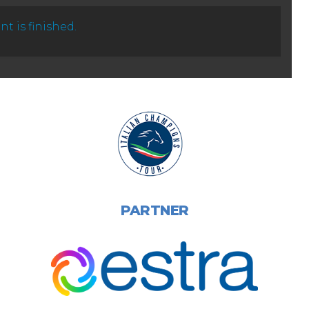
nt is finished.
LA NOSTRA SEDE
PARTNER
Localita' Gentile, 49, 52100 San Zeno AR